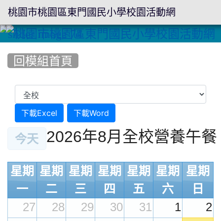
桃園市桃園區東門國民小學校園活動網
:::
回模組首頁
下載Excel
下載Word
2026年8月全校營養午餐
今天
星期
星期
星期
星期
星期
星期
星期
一
二
三
四
五
六
日
27
28
29
30
31
1
2