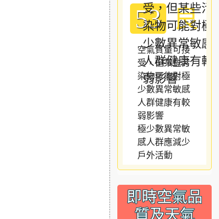
良
53
空氣質量可接
受，但某些污
染物可能對極
少數異常敏感
人群健康有較
弱影響
極少數異常敏
感人群應減少
戶外活動
即時空氣品
質及天氣